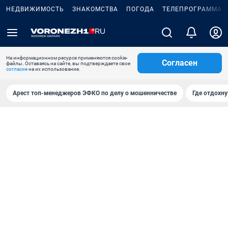
НЕДВИЖИМОСТЬ
ЗНАКОМСТВА
ПОГОДА
ТЕЛЕПРОГРАММА
На информационном ресурсе применяются cookie-
Согласен
файлы. Оставаясь на сайте, вы подтверждаете свое
согласие
на их использование.
Арест топ-менеджеров ЭФКО по делу о мошенничестве
Где отдохну