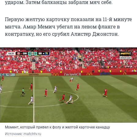
ударом. Затем балканцы забрали мяч себе.
Первую желтую карточку показали на 11-й минуте
матча. Амар Мемич убегал на левом фланге в
контратаку, но его срубил Алистер Джонстон.
Момент, который привел к фолу и желтой карточке канадцу
Источник: 
matchtv.ru