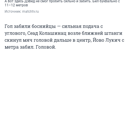
А вот здесь Дэвид не смог пробить сильно и забить. Бил буквально с
11–12 метров
Источник: 
matchtv.ru
Гол забили боснийцы — сильная подача с
углового, Сеад Колашинац возле ближней штанги
скинул мяч головой дальше в центр, Йово Лукич с
метра забил. Головой.