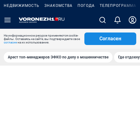
НЕДВИЖИМОСТЬ
ЗНАКОМСТВА
ПОГОДА
ТЕЛЕПРОГРАММА
На информационном ресурсе применяются cookie-
Согласен
файлы. Оставаясь на сайте, вы подтверждаете свое
согласие
на их использование.
Арест топ-менеджеров ЭФКО по делу о мошенничестве
Где отдохну