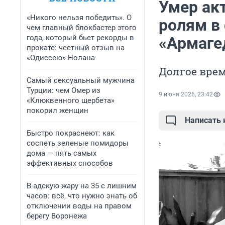
Умер акт
«Никого нельзя победить». О
ролям в
чем главный блокбастер этого
года, который бьет рекорды в
«Армаге
прокате: честный отзыв на
«Одиссею» Нолана
Долгое врем
Самый сексуальный мужчина
Турции: чем Омер из
9 июня 2026, 23:42
«Клюквенного щербета»
покорил женщин
Написать
Быстро покраснеют: как
соспеть зеленые помидоры
дома — пять самых
эффективных способов
В адскую жару на 35 с лишним
часов: всё, что нужно знать об
отключении воды на правом
берегу Воронежа