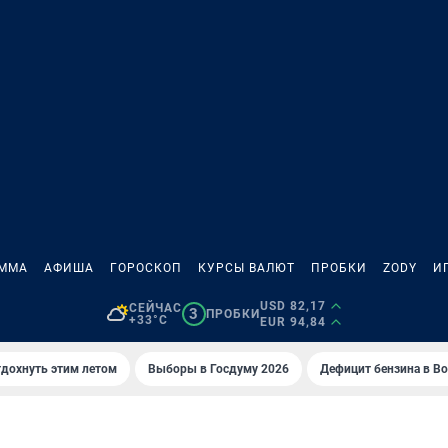
АММА
АФИША
ГОРОСКОП
КУРСЫ ВАЛЮТ
ПРОБКИ
ZODY
И
USD 82,17
СЕЙЧАС
3
ПРОБКИ
+33°C
EUR 94,84
тдохнуть этим летом
Выборы в Госдуму 2026
Дефицит бензина в В