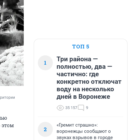
ТОП 5
Три района —
1
полностью, два —
частично: где
конкретно отключат
воду на несколько
дней в Воронеже
ритории 
35 157
9
лью
б этом
«Гремит страшно»:
2
воронежцы сообщают о
звуках взрывов в городе