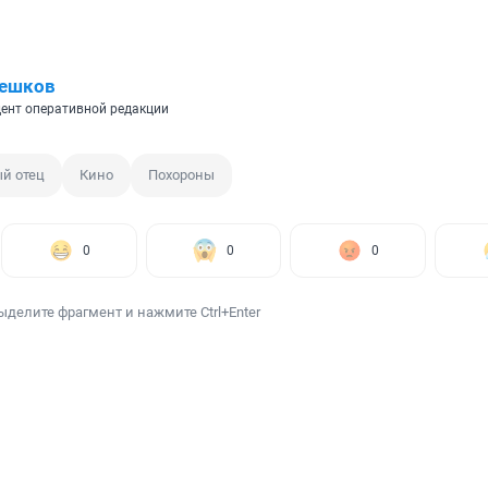
Пешков
ент оперативной редакции
й отец
Кино
Похороны
0
0
0
ыделите фрагмент и нажмите Ctrl+Enter