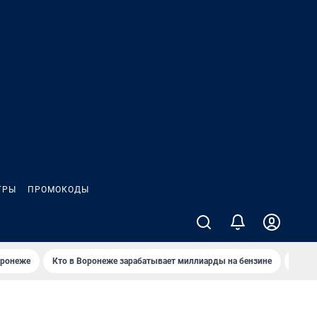
ГРЫ
ПРОМОКОДЫ
оронеже
Кто в Воронеже зарабатывает миллиарды на бензине
Где в