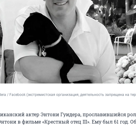
dera / Facebook (экстремистская организация, деятельность запрещена на тер
иканский актер Энтони Гуидера, прославившийся ро
нтони в фильме «Крестный отец III». Ему был 61 год. О