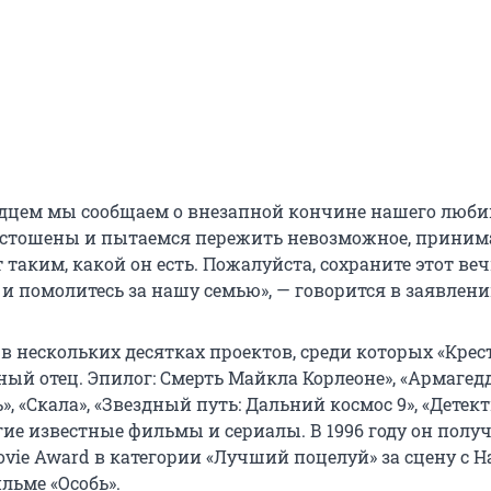
дцем мы сообщаем о внезапной кончине нашего люби
устошены и пытаемся пережить невозможное, приним
таким, какой он есть. Пожалуйста, сохраните этот ве
 и помолитесь за нашу семью», — говорится в заявлени
 в нескольких десятках проектов, среди которых «Кре
тный отец. Эпилог: Смерть Майкла Корлеоне», «Армагедд
, «Скала», «Звездный путь: Дальний космос 9», «Детек
гие известные фильмы и сериалы. В 1996 году он полу
ie Award в категории «Лучший поцелуй» за сцену с 
льме «Особь».