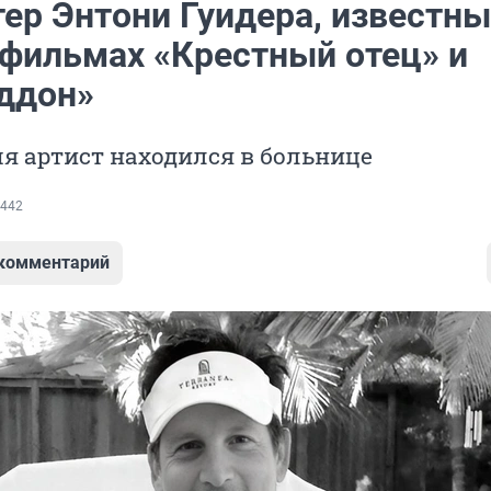
ер Энтони Гуидера, известны
 фильмах «Крестный отец» и
ддон»
я артист находился в больнице
442
 комментарий