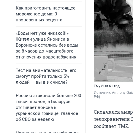
Как приготовить настоящее
мороженое дома: 3
проверенных рецепта
«Воды нет уже никакой!»
Жители улица Янониса в
Воронеже остались без воды
за 8 часов до масштабного
отключения водоснабжения
Тест на внимательность: его
смогут пройти только 5%
людей — вы в их числе?
Ему был 61 год
Источник: 
Anthony Gui
Россию атаковали больше 200
РФ)
тысяч дронов, а Беларусь
стягивает войска к
Скончался амер
украинской границе: главное
телохранителя Э
об СВО за неделю
сообщает TMZ.
Лицевая гладь для чайников: