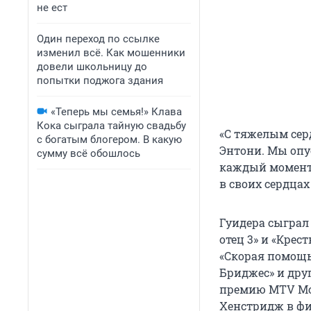
не ест
Один переход по ссылке
изменил всё. Как мошенники
довели школьницу до
попытки поджога здания
«Теперь мы семья!» Клава
Кока сыграла тайную свадьбу
«С тяжелым сер
с богатым блогером. В какую
Энтони. Мы оп
сумму всё обошлось
каждый момент 
в своих сердцах
Гуидера сыграл
отец 3» и «Крес
«Скорая помощь»
Бриджес» и дру
премию MTV Mov
Хенстридж в фи