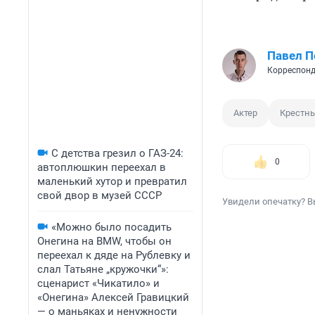
Павел 
Корреспонд
Актер
Крестны
С детства грезил о ГАЗ-24:
0
автоплюшкин переехал в
маленький хутор и превратил
свой двор в музей СССР
Увидели опечатку? В
«Можно было посадить
Онегина на BMW, чтобы он
переехал к дяде на Рублевку и
слал Татьяне „кружочки“»:
сценарист «Чикатило» и
«Онегина» Алексей Гравицкий
— о маньяках и ненужности