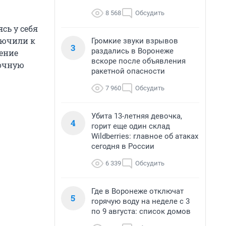
8 568
Обсудить
ясь у себя
лючили к
Громкие звуки взрывов
3
раздались в Воронеже
ение
вскоре после объявления
точную
ракетной опасности
7 960
Обсудить
Убита 13-летняя девочка,
4
горит еще один склад
Wildberries: главное об атаках
сегодня в России
6 339
Обсудить
Где в Воронеже отключат
5
горячую воду на неделе с 3
по 9 августа: список домов