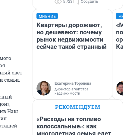
5 723
Обсудить
МНЕНИЕ
МНЕНИ
Квартиры дорожают,
«Маши
но дешевеют: почему
полет
рынок недвижимости
сравн
сейчас такой странный
Казах
мого
ая
чный свет
и семьи.
Екатерина Торопова
директор агентства
недвижимости
стный
он»,
РЕКОМЕНДУЕМ
тив Нэш
чил
«Расходы на топливо
Наташей
колоссальные»: как
многодетная семья едет