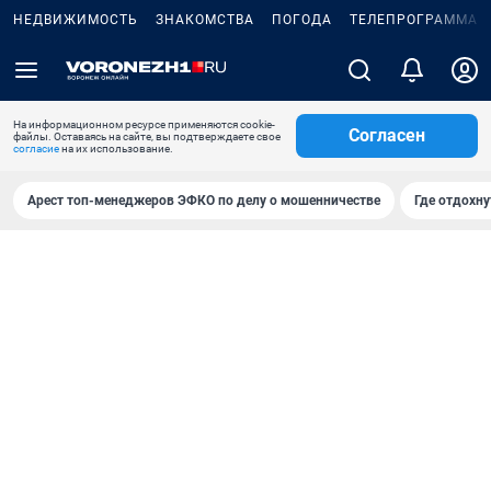
НЕДВИЖИМОСТЬ
ЗНАКОМСТВА
ПОГОДА
ТЕЛЕПРОГРАММА
На информационном ресурсе применяются cookie-
Согласен
файлы. Оставаясь на сайте, вы подтверждаете свое
согласие
на их использование.
Арест топ-менеджеров ЭФКО по делу о мошенничестве
Где отдохну