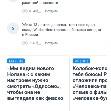
ракетной опасности
8 640
Обсудить
Убита 13-летняя девочка, горит еще один
5
склад Wildberries: главное об атаках сегодня
в России
7 069
Обсудить
МНЕНИЕ
МНЕНИЕ
«Мы видим нового
Колобок-колобо
Нолана»: с каким
тебя боюсь! Ра
настроем нужно
отложили прок
смотреть «Одиссею»,
«Человека-пау
чтобы она не
отзыв о фильм
выглядела как фиаско
«человека-бул