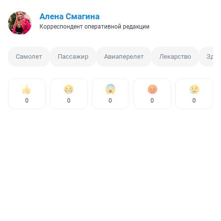
Алена Смагина
Корреспондент оперативной редакции
Самолет
Пассажир
Авиаперелет
Лекарство
Здор
0
0
0
0
0