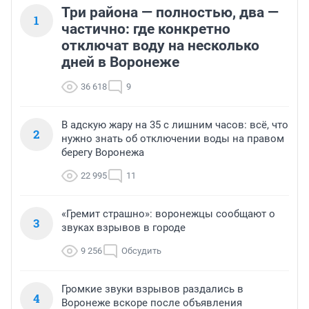
Три района — полностью, два —
1
частично: где конкретно
отключат воду на несколько
дней в Воронеже
36 618
9
В адскую жару на 35 с лишним часов: всё, что
2
нужно знать об отключении воды на правом
берегу Воронежа
22 995
11
«Гремит страшно»: воронежцы сообщают о
3
звуках взрывов в городе
9 256
Обсудить
Громкие звуки взрывов раздались в
4
Воронеже вскоре после объявления