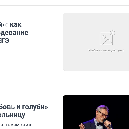
»: как
здевание
ЕГЭ
бовь и голуби»
ольницу
 на пневмонию