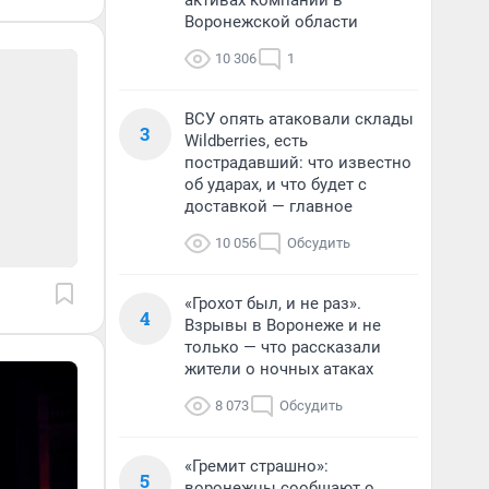
активах компании в
Воронежской области
10 306
1
ВСУ опять атаковали склады
3
Wildberries, есть
пострадавший: что известно
об ударах, и что будет с
доставкой — главное
10 056
Обсудить
«Грохот был, и не раз».
4
Взрывы в Воронеже и не
только — что рассказали
жители о ночных атаках
8 073
Обсудить
«Гремит страшно»:
5
воронежцы сообщают о