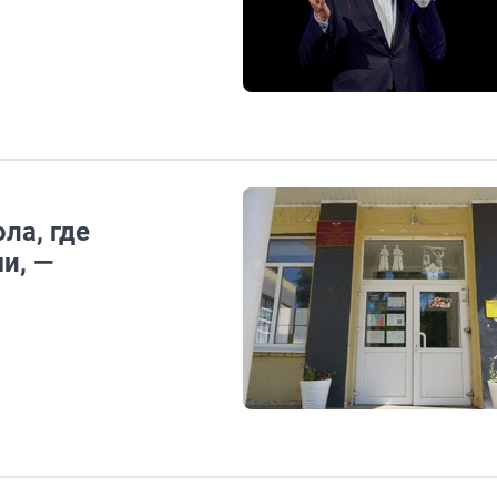
ла, где
и, —