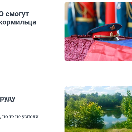
О смогут
 кормильца
пруду
 но те не успели