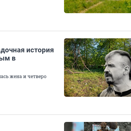
гадочная история
вым в
ась жена и четверо