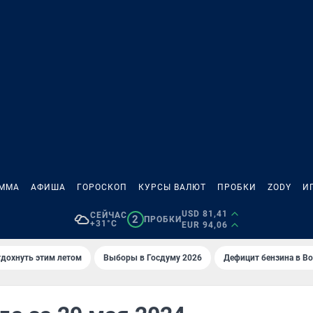
АММА
АФИША
ГОРОСКОП
КУРСЫ ВАЛЮТ
ПРОБКИ
ZODY
И
USD 81,41
СЕЙЧАС
2
ПРОБКИ
+31°C
EUR 94,06
тдохнуть этим летом
Выборы в Госдуму 2026
Дефицит бензина в В