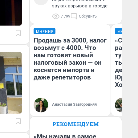
звуках взрывов в городе
7 799
Обсудить
МНЕНИЕ
МНЕНИЕ
Продашь за 3000, налог
«Сливо
возьмут с 4000. Что
разоча
нам готовит новый
турист
налоговый закон — он
тысяч,
коснется импорта и
день гу
даже репетиторов
Юрског
Хогвар
Анастасия Завгородняя
Ян
РЕКОМЕНДУЕМ
«Мы начали в самое