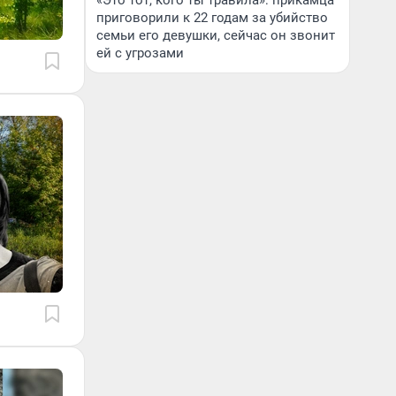
«Это тот, кого ты травила»: прикамца
приговорили к 22 годам за убийство
семьи его девушки, сейчас он звонит
ей с угрозами