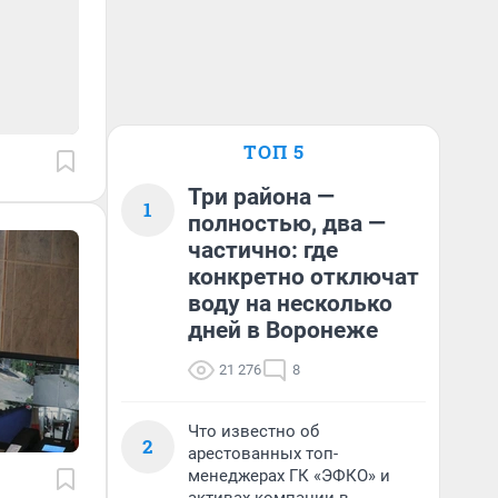
ТОП 5
Три района —
1
полностью, два —
частично: где
конкретно отключат
воду на несколько
дней в Воронеже
21 276
8
Что известно об
2
арестованных топ-
менеджерах ГК «ЭФКО» и