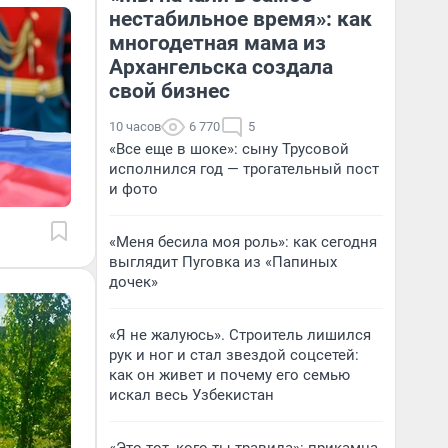
нестабильное время»: как
многодетная мама из
Архангельска создала
свой бизнес
10 часов
6 770
5
«Все еще в шоке»: сыну Трусовой
исполнился год — трогательный пост
и фото
«Меня бесила моя роль»: как сегодня
выглядит Пуговка из «Папиных
дочек»
«Я не жалуюсь». Строитель лишился
рук и ног и стал звездой соцсетей:
как он живет и почему его семью
искал весь Узбекистан