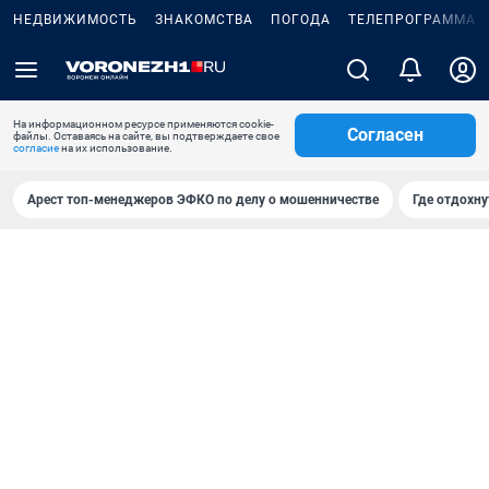
НЕДВИЖИМОСТЬ
ЗНАКОМСТВА
ПОГОДА
ТЕЛЕПРОГРАММА
На информационном ресурсе применяются cookie-
Согласен
файлы. Оставаясь на сайте, вы подтверждаете свое
согласие
на их использование.
Арест топ-менеджеров ЭФКО по делу о мошенничестве
Где отдохну