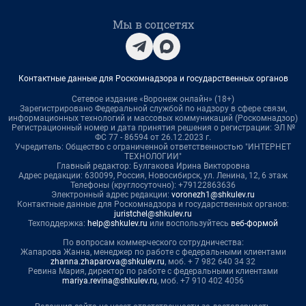
Мы в соцсетях
Контактные данные для Роскомнадзора и государственных органов
Сетевое издание «Воронеж онлайн» (18+)
Зарегистрировано Федеральной службой по надзору в сфере связи,
информационных технологий и массовых коммуникаций (Роскомнадзор)
Регистрационный номер и дата принятия решения о регистрации: ЭЛ №
ФС 77 - 86594 от 26.12.2023 г.
Учредитель: Общество с ограниченной ответственностью "ИНТЕРНЕТ
ТЕХНОЛОГИИ"
Главный редактор: Булгакова Ирина Викторовна
Адрес редакции: 630099, Россия, Новосибирск, ул. Ленина, 12, 6 этаж
Телефоны (круглосуточно): +79122863636
Электронный адрес редакции:
voronezh1@shkulev.ru
Контактные данные для Роскомнадзора и государственных органов:
juristchel@shkulev.ru
Техподдержка:
help@shkulev.ru
или воспользуйтесь
веб-формой
По вопросам коммерческого сотрудничества:
Жапарова Жанна, менеджер по работе с федеральными клиентами
zhanna.zhaparova@shkulev.ru
, моб. + 7 982 640 34 32
Ревина Мария, директор по работе с федеральными клиентами
mariya.revina@shkulev.ru
, моб. +7 910 402 4056