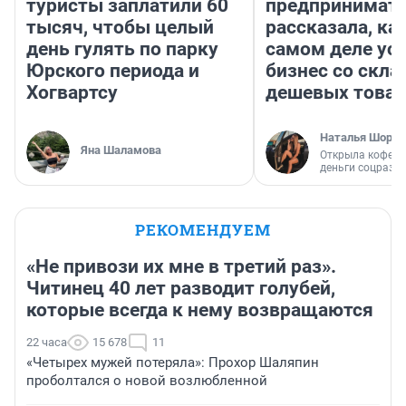
туристы заплатили 60
предпринимат
тысяч, чтобы целый
рассказала, как
день гулять по парку
самом деле ус
Юрского периода и
бизнес со скл
Хогвартсу
дешевых това
Наталья Шорох
Яна Шаламова
Открыла кофейн
деньги соцразв
РЕКОМЕНДУЕМ
«Не привози их мне в третий раз».
Читинец 40 лет разводит голубей,
которые всегда к нему возвращаются
22 часа
15 678
11
«Четырех мужей потеряла»: Прохор Шаляпин
проболтался о новой возлюбленной