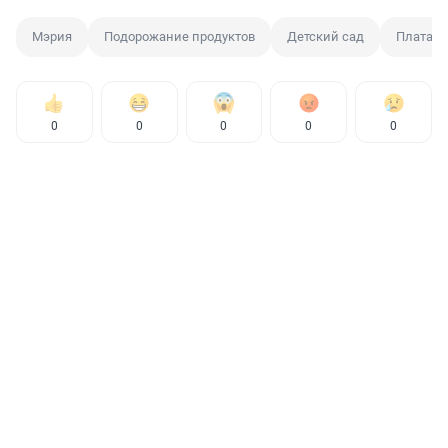
Мэрия
Подорожание продуктов
Детский сад
Плата з
0
0
0
0
0