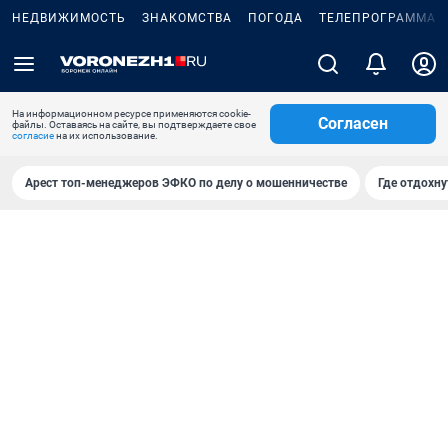
НЕДВИЖИМОСТЬ
ЗНАКОМСТВА
ПОГОДА
ТЕЛЕПРОГРАММА
На информационном ресурсе применяются cookie-
Согласен
файлы. Оставаясь на сайте, вы подтверждаете свое
согласие
на их использование.
Арест топ-менеджеров ЭФКО по делу о мошенничестве
Где отдохну