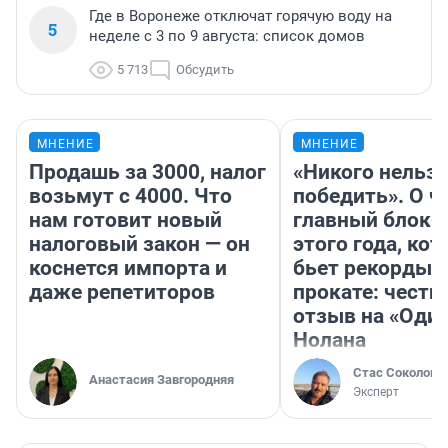
Где в Воронеже отключат горячую воду на
5
неделе с 3 по 9 августа: список домов
5 713
Обсудить
МНЕНИЕ
МНЕНИЕ
Продашь за 3000, налог
«Никого нельз
возьмут с 4000. Что
победить». О ч
нам готовит новый
главный блокб
налоговый закон — он
этого года, ко
коснется импорта и
бьет рекорды 
даже репетиторов
прокате: честн
отзыв на «Оди
Нолана
Стас Соколов
Анастасия Завгородняя
Эксперт