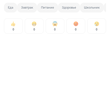
Еда
Завтрак
Питание
Здоровье
Школьник
Е
0
0
0
0
0