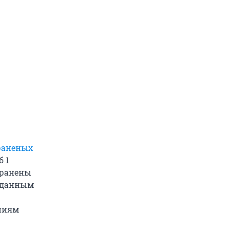
 раненых
б 1
 ранены
о данным
ениям