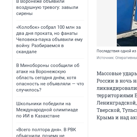
В Воронеже объявили
воздушную тревогу: завыли
сирены
«Колобок» собрал 100 млн за
два дня проката, но фанаты
Человека-паука объявили ему
войну. Разбираемся в
скандале
Последствия одной из
Источник: 
Оперативный
В Минобороны сообщили об
атаке на Воронежскую
Массовые удары
область сегодня днём, хотя
России в ночь 
опасность не объявляли — что
ликвидировали 
случилось?
территориями Б
Ленинградской, 
Школьники победили на
Тверской, Тульс
Международной олимпиаде
по ИИ в Казахстане
Крыма и над ак
«Всего полтора дня». В РВК
объяснили, почему не