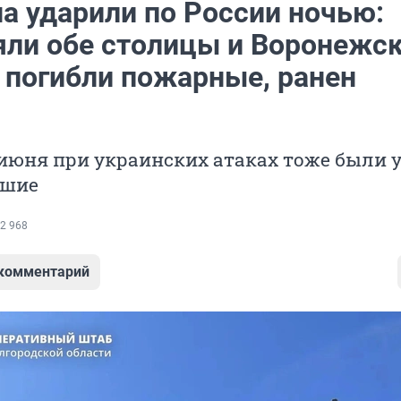
а ударили по России ночью:
яли обе столицы и Воронежс
, погибли пожарные, ранен
 июня при украинских атаках тоже были 
вшие
2 968
 комментарий