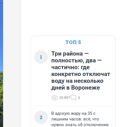
ТОП 5
Три района —
1
полностью, два —
частично: где
конкретно отключат
воду на несколько
дней в Воронеже
35 897
9
В адскую жару на 35 с
2
лишним часов: всё, что
нужно знать об отключении