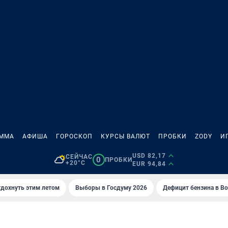
АММА
АФИША
ГОРОСКОП
КУРСЫ ВАЛЮТ
ПРОБКИ
ZODY
И
USD 82,17
СЕЙЧАС
0
ПРОБКИ
+20°C
EUR 94,84
тдохнуть этим летом
Выборы в Госдуму 2026
Дефицит бензина в В