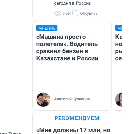
сегодня в России
6 691
Обсудить
МНЕНИЕ
МНЕНИ
«Машина просто
Кварт
полетела». Водитель
но де
сравнил бензин в
рынок
Казахстане и России
сейча
Анатолий Кузнецов
РЕКОМЕНДУЕМ
«Мне должны 17 млн, но
ндр Гусев