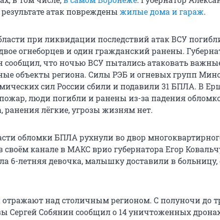
в результате атак повреждены
жилые дома и гараж
.
бласти при ликвидации последствий атак ВСУ погибл
двое огнеборцев и один гражданский ранены. Губерна
 сообщил, что ночью ВСУ пытались атаковать важны
ые объекты региона. Силы РЭБ и огневых групп Мин
мических сил России сбили и подавили 31 БПЛА. В Е
 пожар, люди погибли и ранены из-за падения обломко
, ранения лёгкие, угрозы жизням нет.
асти обломки БПЛА рухнули во двор многоквартирног
 в своём канале в МАКС врио губернатора Егор Ковальч
а 6-летняя девочка, малышку доставили в больницу, 
 отражают над столичным регионом. С полуночи до т
ы Сергей Собянин сообщил о 14 уничтоженных дронах