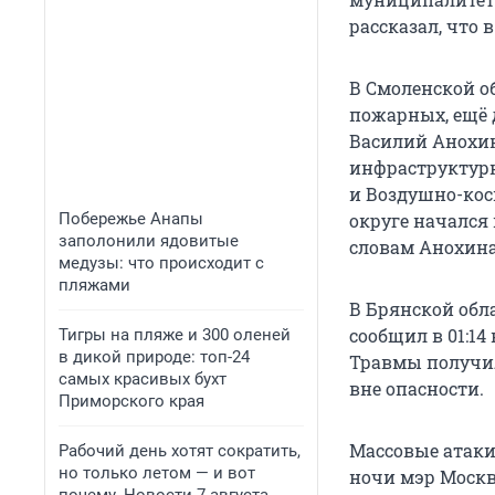
рассказал, что 
В Смоленской о
пожарных, ещё 
Василий Анохин
инфраструктурн
и Воздушно-кос
Побережье Анапы
округе начался
заполонили ядовитые
словам Анохина
медузы: что происходит с
пляжами
В Брянской обл
сообщил в 01:14
Тигры на пляже и 300 оленей
в дикой природе: топ-24
Травмы получил
самых красивых бухт
вне опасности.
Приморского края
Массовые атаки
Рабочий день хотят сократить,
но только летом — и вот
ночи мэр Москв