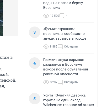
воды на правом берегу
Воронежа
12 590
4
«Гремит страшно»:
3
воронежцы сообщают о
звуках взрывов в городе
8 882
Обсудить
ктам в
Громкие звуки взрывов
4
раздались в Воронеже
д
вскоре после объявления
ракетной опасности
ской,
ленской,
8 287
Обсудить
ая,
Убита 13-летняя девочка,
5
горит еще один склад
Wildberries: главное об атаках