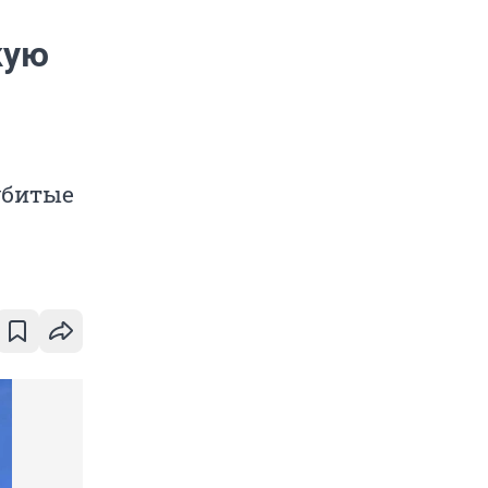
кую
убитые