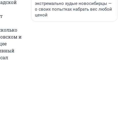
радской
экстремально худые новосибирцы —
о своих попытках набрать вес любой
ценой
нт
сколько
ровском и
щее
тивный
исал