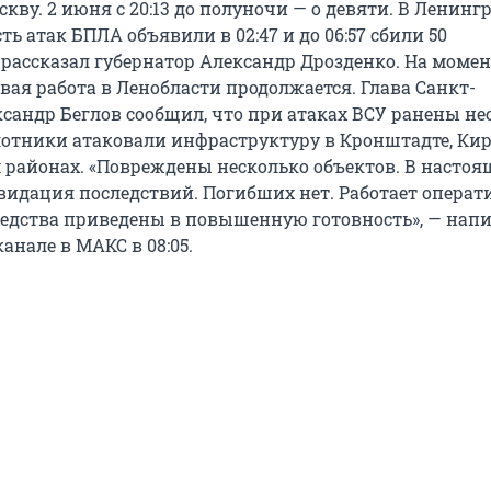
кву. 2 июня с 20:13 до полуночи — о девяти. В Ленинг
ть атак БПЛА объявили в 02:47 и до 06:57 сбили 50
 рассказал губернатор Александр Дрозденко. На моме
вая работа в Ленобласти продолжается. Глава Санкт-
ксандр Беглов сообщил, что при атаках ВСУ ранены не
лотники атаковали инфраструктуру в Кронштадте, Ки
 районах. «Повреждены несколько объектов. В настоя
видация последствий. Погибших нет. Работает опера
редства приведены в повышенную готовность», — нап
канале в МАКС в 08:05.