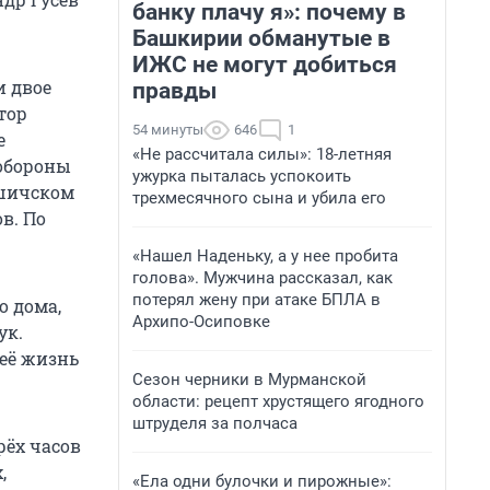
банку плачу я»: почему в
Башкирии обманутые в
ИЖС не могут добиться
и двое
правды
тор
54 минуты
646
1
е
«Не рассчитала силы»: 18-летняя
обороны
ужурка пыталась успокоить
ршичском
трехмесячного сына и убила его
в. По
«Нашел Наденьку, а у нее пробита
голова». Мужчина рассказал, как
потерял жену при атаке БПЛА в
о дома,
Архипо-Осиповке
ук.
её жизнь
Сезон черники в Мурманской
области: рецепт хрустящего ягодного
штруделя за полчаса
рёх часов
,
«Ела одни булочки и пирожные»: