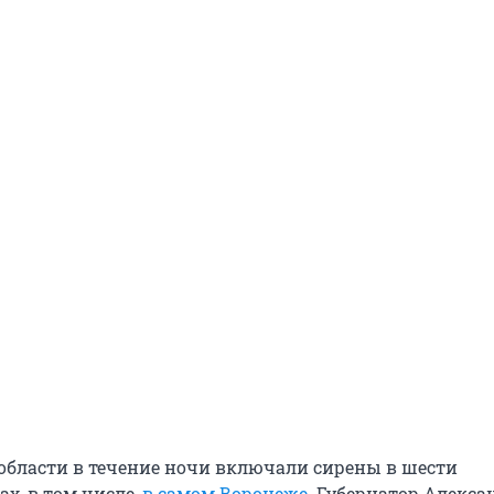
области в течение ночи включали сирены в шести
х, в том числе,
в самом Воронеже
. Губернатор Алекса