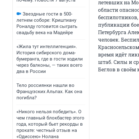
почему. Новости 7 августа
летевших на Мос
области опаснос
Звездные гости в 500-
беспилотников,
летнем соборе: Криштиану
публикации бое
Роналду готовится сыграть
Петербурга Але
свадьбу века на Мадейре
человек. Беспи
«Жила тут интеллигенция».
Красносельском
История сибирского дома-
время идёт лик
бумеранга, где в гости ходили
штаб. Силы и с
через балконы, — таких всего
Беглов в своём 
два в России
Тело россиянки нашли во
Французских Альпах. Как она
погибла?
«Никого нельзя победить». О
чем главный блокбастер этого
года, который бьет рекорды в
прокате: честный отзыв на
«Одиссею» Нолана