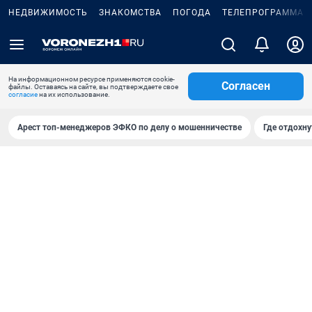
НЕДВИЖИМОСТЬ
ЗНАКОМСТВА
ПОГОДА
ТЕЛЕПРОГРАММА
На информационном ресурсе применяются cookie-
Согласен
файлы. Оставаясь на сайте, вы подтверждаете свое
согласие
на их использование.
Арест топ-менеджеров ЭФКО по делу о мошенничестве
Где отдохну