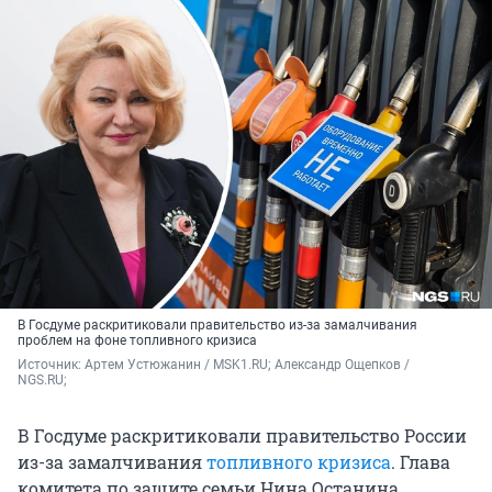
В Госдуме раскритиковали правительство из-за замалчивания
проблем на фоне топливного кризиса
Источник: 
Артем Устюжанин / MSK1.RU; Александр Ощепков / 
NGS.RU;
В Госдуме раскритиковали правительство России
из-за замалчивания
топливного кризиса
. Глава
комитета по защите семьи Нина Останина