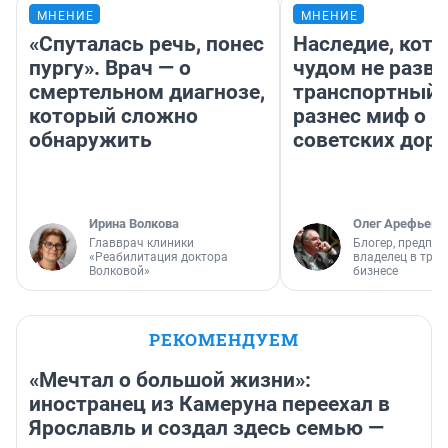
МНЕНИЕ
МНЕНИЕ
«Спуталась речь, понес
Наследие, кото
пургу». Врач — о
чудом не разва
смертельном диагнозе,
транспортный 
который сложно
разнес миф о 
обнаружить
советских доро
Ирина Волкова
Олег Арефьев
Главврач клиники
Блогер, предпри
«Реабилитация доктора
владелец в тра
Волковой»
бизнесе
РЕКОМЕНДУЕМ
«Мечтал о большой жизни»:
иностранец из Камеруна переехал в
Ярославль и создал здесь семью —