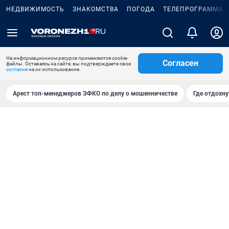
НЕДВИЖИМОСТЬ
ЗНАКОМСТВА
ПОГОДА
ТЕЛЕПРОГРАММА
На информационном ресурсе применяются cookie-
Согласен
файлы. Оставаясь на сайте, вы подтверждаете свое
согласие
на их использование.
Арест топ-менеджеров ЭФКО по делу о мошенничестве
Где отдохну