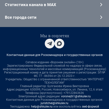
Статистика канала в MAX
Все города сети
Мы в соцсетях
Контактные данные для Роскомнадзора и государственных органов
Сетевое издание «Воронеж онлайн» (18+)
Зарегистрировано Федеральной службой по надзору в сфере связи,
информационных технологий и массовых коммуникаций (Роскомнадзор)
Регистрационный номер и дата принятия решения о регистрации: ЭЛ №
ФС 77 - 86594 от 26.12.2023 г.
Учредитель: Общество с ограниченной ответственностью "ИНТЕРНЕТ
ТЕХНОЛОГИИ"
Главный редактор: Булгакова Ирина Викторовна
Адрес редакции: 630099, Россия, Новосибирск, ул. Ленина, 12, 6 этаж
Телефоны (круглосуточно): +79122863636
Электронный адрес редакции:
voronezh1@shkulev.ru
Контактные данные для Роскомнадзора и государственных органов:
juristchel@shkulev.ru
Техподдержка:
help@shkulev.ru
или воспользуйтесь
веб-формой