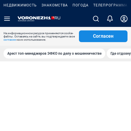
НЕДВИЖИМОСТЬ
ЗНАКОМСТВА
ПОГОДА
ТЕЛЕПРОГРАММА
На информационном ресурсе применяются cookie-
Согласен
файлы. Оставаясь на сайте, вы подтверждаете свое
согласие
на их использование.
Арест топ-менеджеров ЭФКО по делу о мошенничестве
Где отдохну