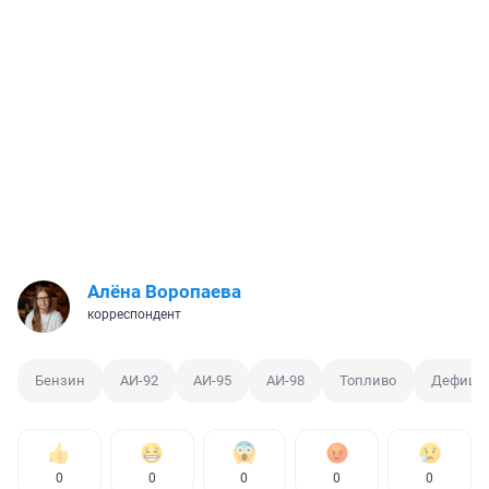
Алёна Воропаева
корреспондент
Бензин
АИ-92
АИ-95
АИ-98
Топливо
Дефици
0
0
0
0
0