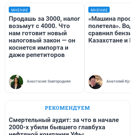
МНЕНИЕ
МНЕНИЕ
Продашь за 3000, налог
«Машина прост
возьмут с 4000. Что
полетела». Вод
нам готовит новый
сравнил бензин
налоговый закон — он
Казахстане и Р
коснется импорта и
даже репетиторов
Анастасия Завгородняя
Анатолий Кузн
РЕКОМЕНДУЕМ
Смертельный аудит: за что в начале
2000-х убили бывшего главбуха
нефтяной компании Уфы