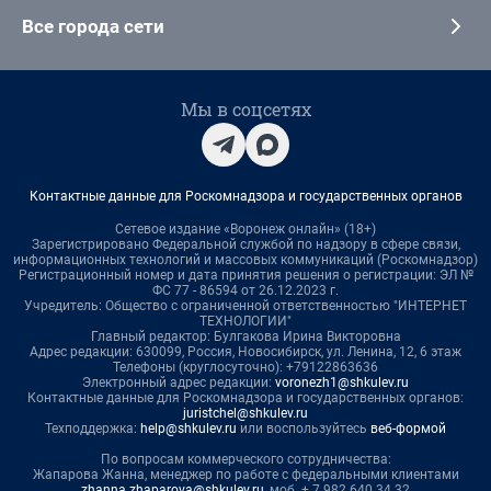
Все города сети
Мы в соцсетях
Контактные данные для Роскомнадзора и государственных органов
Сетевое издание «Воронеж онлайн» (18+)
Зарегистрировано Федеральной службой по надзору в сфере связи,
информационных технологий и массовых коммуникаций (Роскомнадзор)
Регистрационный номер и дата принятия решения о регистрации: ЭЛ №
ФС 77 - 86594 от 26.12.2023 г.
Учредитель: Общество с ограниченной ответственностью "ИНТЕРНЕТ
ТЕХНОЛОГИИ"
Главный редактор: Булгакова Ирина Викторовна
Адрес редакции: 630099, Россия, Новосибирск, ул. Ленина, 12, 6 этаж
Телефоны (круглосуточно): +79122863636
Электронный адрес редакции:
voronezh1@shkulev.ru
Контактные данные для Роскомнадзора и государственных органов:
juristchel@shkulev.ru
Техподдержка:
help@shkulev.ru
или воспользуйтесь
веб-формой
По вопросам коммерческого сотрудничества:
Жапарова Жанна, менеджер по работе с федеральными клиентами
zhanna.zhaparova@shkulev.ru
, моб. + 7 982 640 34 32