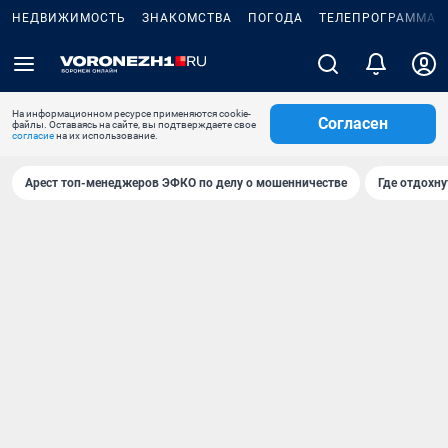
НЕДВИЖИМОСТЬ
ЗНАКОМСТВА
ПОГОДА
ТЕЛЕПРОГРАММА
На информационном ресурсе применяются cookie-
Согласен
файлы. Оставаясь на сайте, вы подтверждаете свое
согласие
на их использование.
Арест топ-менеджеров ЭФКО по делу о мошенничестве
Где отдохну