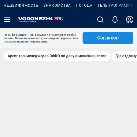
НЕДВИЖИМОСТЬ
ЗНАКОМСТВА
ПОГОДА
ТЕЛЕПРОГРАММА
На информационном ресурсе применяются cookie-
Согласен
файлы. Оставаясь на сайте, вы подтверждаете свое
согласие
на их использование.
Арест топ-менеджеров ЭФКО по делу о мошенничестве
Где отдохну